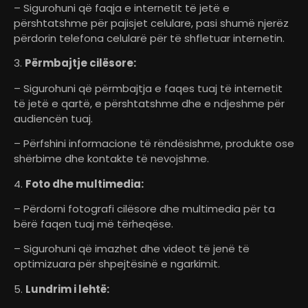
– Sigurohuni që faqja e internetit të jetë e
përshtatshme për pajisjet celulare, pasi shumë njerëz
përdorin telefona celularë për të shfletuar internetin.
3.
Përmbajtje cilësore:
– Sigurohuni që përmbajtja e faqes tuaj të internetit
të jetë e qartë, e përshtatshme dhe e ndjeshme për
audiencën tuaj.
– Përfshini informacione të rëndësishme, produkte ose
shërbime dhe kontakte të nevojshme.
4.
Foto dhe multimedia:
– Përdorni fotografi cilësore dhe multimedia për ta
bërë faqen tuaj më tërheqëse.
– Sigurohuni që imazhet dhe videot të jenë të
optimizuara për shpejtësinë e ngarkimit.
5.
Lundrim i lehtë: