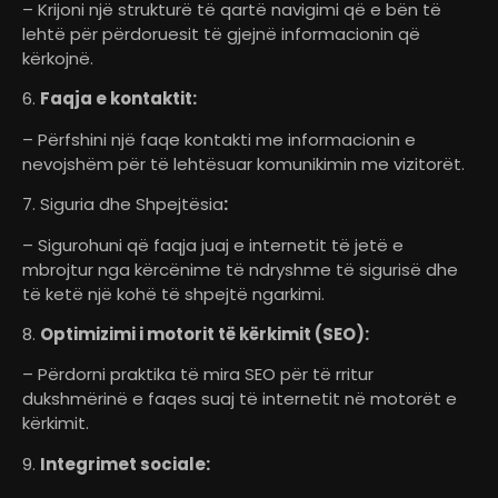
– Krijoni një strukturë të qartë navigimi që e bën të
lehtë për përdoruesit të gjejnë informacionin që
kërkojnë.
6.
Faqja e kontaktit:
– Përfshini një faqe kontakti me informacionin e
nevojshëm për të lehtësuar komunikimin me vizitorët.
7. Siguria dhe Shpejtësia
:
– Sigurohuni që faqja juaj e internetit të jetë e
mbrojtur nga kërcënime të ndryshme të sigurisë dhe
të ketë një kohë të shpejtë ngarkimi.
8.
Optimizimi i motorit të kërkimit (SEO):
– Përdorni praktika të mira SEO për të rritur
dukshmërinë e faqes suaj të internetit në motorët e
kërkimit.
9.
Integrimet sociale: