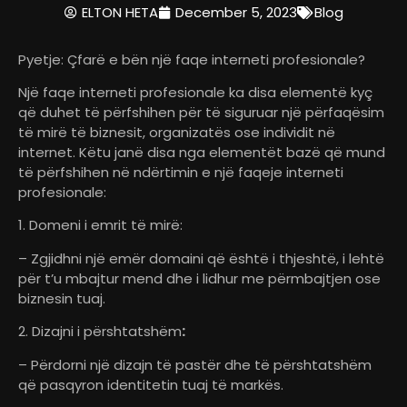
ELTON HETA
December 5, 2023
Blog
Pyetje: Çfarë e bën një faqe interneti profesionale?
Një faqe interneti profesionale ka disa elementë kyç
që duhet të përfshihen për të siguruar një përfaqësim
të mirë të biznesit, organizatës ose individit në
internet. Këtu janë disa nga elementët bazë që mund
të përfshihen në ndërtimin e një faqeje interneti
profesionale:
1. Domeni i emrit të mirë:
– Zgjidhni një emër domaini që është i thjeshtë, i lehtë
për t’u mbajtur mend dhe i lidhur me përmbajtjen ose
biznesin tuaj.
2. Dizajni i përshtatshëm
:
– Përdorni një dizajn të pastër dhe të përshtatshëm
që pasqyron identitetin tuaj të markës.