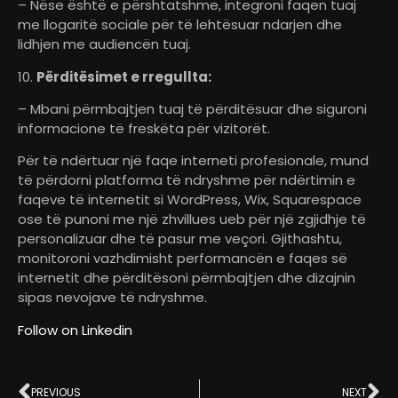
– Nëse është e përshtatshme, integroni faqen tuaj
me llogaritë sociale për të lehtësuar ndarjen dhe
lidhjen me audiencën tuaj.
10.
Përditësimet e rregullta:
– Mbani përmbajtjen tuaj të përditësuar dhe siguroni
informacione të freskëta për vizitorët.
Për të ndërtuar një faqe interneti profesionale, mund
të përdorni platforma të ndryshme për ndërtimin e
faqeve të internetit si WordPress, Wix, Squarespace
ose të punoni me një zhvillues ueb për një zgjidhje të
personalizuar dhe të pasur me veçori. Gjithashtu,
monitoroni vazhdimisht performancën e faqes së
internetit dhe përditësoni përmbajtjen dhe dizajnin
sipas nevojave të ndryshme.
Follow on Linkedin
PREVIOUS
NEXT